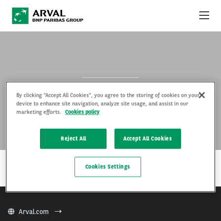
Skip to main content
YKSITYISLEASINGTARJOUKSET
MITÄ ON YKSITYISLEASING?
JEEP
By clicking “Accept All Cookies”, you agree to the storing of cookies on your
ARVAL YRITYKSENÄ
device to enhance site navigation, analyze site usage, and assist in our
marketing efforts.
Cookies policy
KÄYTTÖ- JA SOPIMUSEHDOT
Reject All
Accept All Cookies
…
LUE LISÄÄ
Cookies Settings
Arval.com