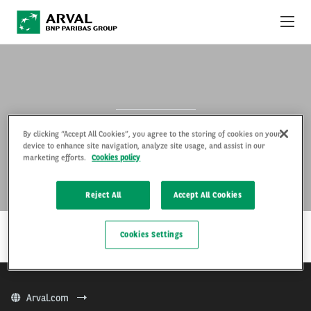
Skip to main content
YKSITYISLEASINGTARJOUKSET
MITÄ ON YKSITYISLEASING?
MOKKA-E
By clicking “Accept All Cookies”, you agree to the storing of cookies on your
ARVAL YRITYKSENÄ
device to enhance site navigation, analyze site usage, and assist in our
marketing efforts.
Cookies policy
KÄYTTÖ- JA SOPIMUSEHDOT
Reject All
Accept All Cookies
…
LUE LISÄÄ
Cookies Settings
Arval.com