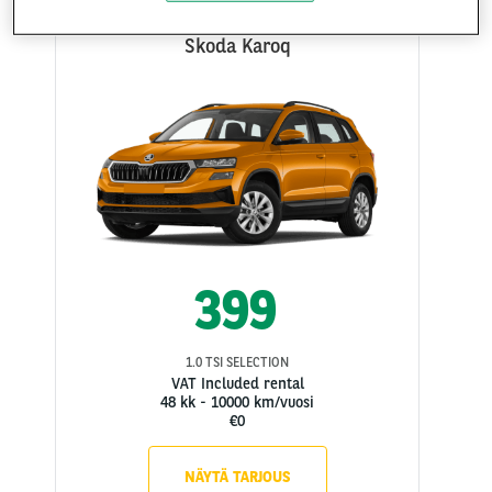
Skoda Karoq
399
1.0 TSI SELECTION
VAT Included rental
48 kk
-
10000 km/vuosi
€0
NÄYTÄ TARJOUS