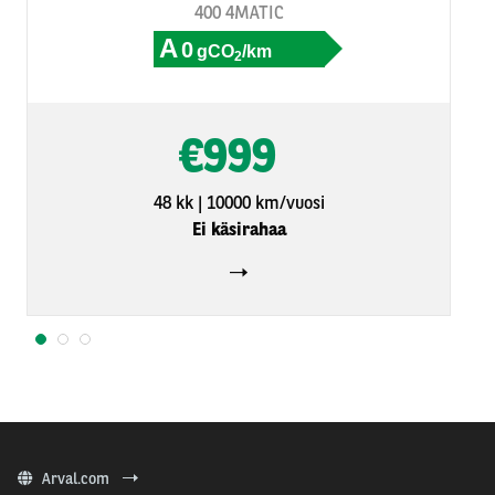
400 4MATIC
A
0
gCO
/km
2
€999
48 kk
10000 km/vuosi
Ei käsirahaa
1
2
3
Arval.com