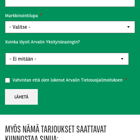
Markkinointilupa
Kuinka löysit Arvalin Yksityisleasingin?
Kuinka
löysit
Arvalin
Yksityisleasingin?
Vahvistan että olen lukenut
Arvalin Tietosuojailmoituksen
MYÖS NÄMÄ TARJOUKSET SAATTAVAT
KIINNOSTAA SINUA: