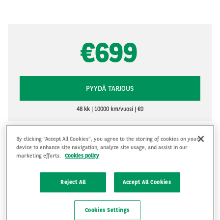
€699
PYYDÄ TARJOUS
48 kk
10000 km/vuosi
€0
By clicking “Accept All Cookies”, you agree to the storing of cookies on your
A
0
gCO
/km
2
device to enhance site navigation, analyze site usage, and assist in our
marketing efforts.
Cookies policy
B
C
D
Reject All
Accept All Cookies
E
F
G
Cookies Settings