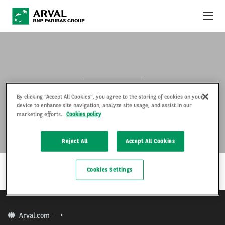
Skip to main content
YKSITYISLEASINGTARJOUKSET
MITÄ ON YKSITYISLEASING?
BAYON
By clicking “Accept All Cookies”, you agree to the storing of cookies on your
ARVAL YRITYKSENÄ
device to enhance site navigation, analyze site usage, and assist in our
marketing efforts.
Cookies policy
KÄYTTÖ- JA SOPIMUSEHDOT
Reject All
Accept All Cookies
…
LUE LISÄÄ
Cookies Settings
Arval.com