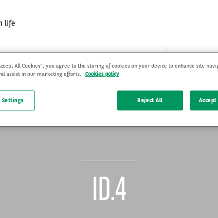
 life
TÄ ON YKSITYISLEASING?
ARVAL YRITYKSENÄ
KÄYTTÖ- JA
Accept All Cookies”, you agree to the storing of cookies on your device to enhance site navi
nd assist in our marketing efforts.
Cookies policy
 Settings
Reject All
Accept 
ID.4