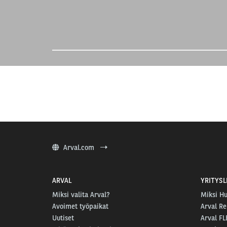
Arval.com
ARVAL
YRITYSL
Miksi valita Arval?
Miksi Hu
Avoimet työpaikat
Arval Re
Uutiset
Arval FL