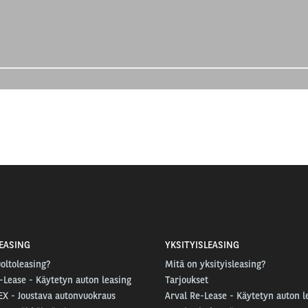
EASING
YKSITYISLEASING
oltoleasing?
Mitä on yksityisleasing?
-Lease - Käytetyn auton leasing
Tarjoukset
EX - Joustava autonvuokraus
Arval Re-Lease - Käytetyn auton l