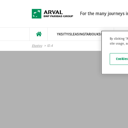
Skip to main content
For the many journeys in
YKSITYISLEASINGTARJOUKSET
MI
By clicking “
site usage, a
Etusivu
ID.4
Cookies