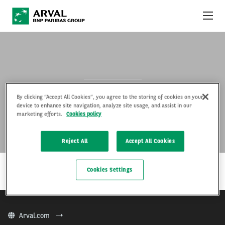
Skip to main content
YKSITYISLEASINGTARJOUKSET
MITÄ ON YKSITYISLEASING?
X-TRAIL
By clicking “Accept All Cookies”, you agree to the storing of cookies on your
ARVAL YRITYKSENÄ
device to enhance site navigation, analyze site usage, and assist in our
marketing efforts.
Cookies policy
KÄYTTÖ- JA SOPIMUSEHDOT
Reject All
Accept All Cookies
…
LUE LISÄÄ
Cookies Settings
Arval.com