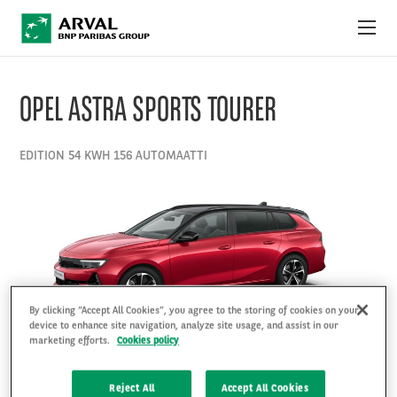
Skip to main content
YKSITYISLEASINGTARJOUKSET
OPEL ASTRA SPORTS TOURER
MITÄ ON YKSITYISLEASING?
EDITION 54 KWH 156 AUTOMAATTI
ARVAL YRITYKSENÄ
KÄYTTÖ- JA SOPIMUSEHDOT
By clicking “Accept All Cookies”, you agree to the storing of cookies on your
device to enhance site navigation, analyze site usage, and assist in our
marketing efforts.
Cookies policy
Reject All
Accept All Cookies
VAT