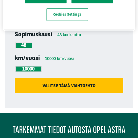
639
Included
rental
Cookies Settings
€0
Sopimuskausi
48
kuukautta
48
km/vuosi
10000
km/vuosi
10000
VALITSE TÄMÄ VAIHTOEHTO
TARKEMMAT TIEDOT AUTOSTA OPEL ASTRA