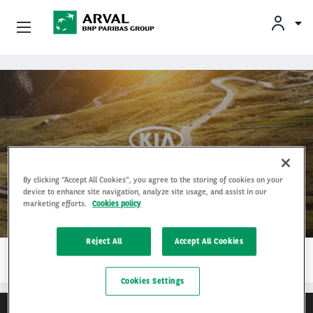
Yksityisleasing
Skip to main content
Yritysleasing
Arval Yrityksenä
Yhteystiedot
By clicking “Accept All Cookies”, you agree to the storing of cookies on your
Kia
device to enhance site navigation, analyze site usage, and assist in our
marketing efforts.
Cookies policy
Kuljettajat
Reject All
Accept All Cookies
1…
LUE LISÄÄ
Cookies Settings