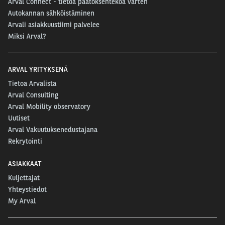
Arval Connect - tietoa päätöksentekoa varten
Autokannan sähköistäminen
Arvali asiakkuustiimi palvelee
Miksi Arval?
ARVAL YRITYKSENÄ
Tietoa Arvalista
Arval Consulting
Arval Mobility observatory
Uutiset
Arval Vakuutuksenedustajana
Rekrytointi
ASIAKKAAT
Kuljettajat
Yhteystiedot
My Arval