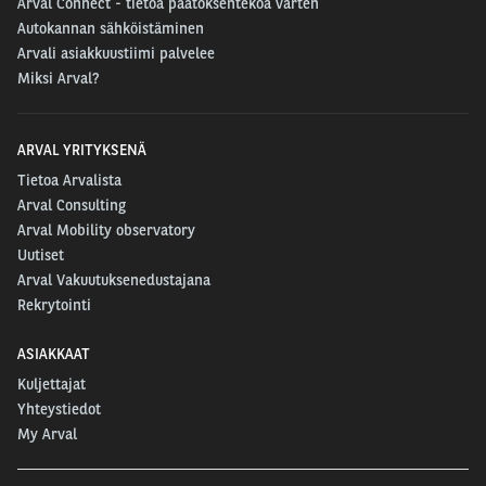
Arval Connect - tietoa päätöksentekoa varten
Autokannan sähköistäminen
Arvali asiakkuustiimi palvelee
Miksi Arval?
ARVAL YRITYKSENÄ
Tietoa Arvalista
Arval Consulting
Arval Mobility observatory
Uutiset
Arval Vakuutuksenedustajana
Rekrytointi
ASIAKKAAT
Kuljettajat
Yhteystiedot
My Arval