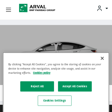
Yksityisleasing
Skip to main content
Yritysleasing
Arval Yrityksenä
Yhteystiedot
By clicking “Accept All Cookies”, you agree to the storing of cookies on your
Tesla
device to enhance site navigation, analyze site usage, and assist in our
marketing efforts.
Cookies policy
Kuljettajat
Reject All
Accept All Cookies
1…
LUE LISÄÄ
Cookies Settings