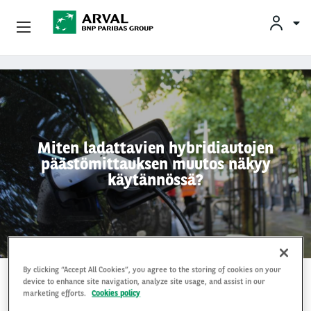
Yksityisleasing
Skip to main content
Yritysleasing
Arval Yrityksenä
Miten ladattavien hybridiautojen
päästömittauksen muutos näkyy
Yhteystiedot
käytännössä?
Kuljettajat
By clicking “Accept All Cookies”, you agree to the storing of cookies on your
BLOGI
19 Toukokuu 2026
device to enhance site navigation, analyze site usage, and assist in our
marketing efforts.
Cookies policy