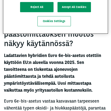
Reject All
Accept All Cookies
Miten ladattavien
Cookies Settings
hybridiautojen
päästömittauksen muutos
näkyy käytännössä?
Ladattavien hybridien Euro 6e-bis-asetus otettiin
käyttöön EU:n alueella vuonna 2025. Sen
tavoitteena on tiukentaa ajoneuvojen
päästömittausta ja tehdä autoilusta
ympäristöystävällisempää. Uusi mittaustapa
vaikuttaa myös yritysautoilun kustannuksiin.
Euro 6e-bis-asetus vastaa kasvavaan tarpeeseen
vähentää typen oksidi- ja hiukkaspäästöjä, parantaa