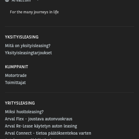
ajoneuvot pysyvät vähäpäästöisinä koko
For the many journeys in life
elinkaarensa ajan. Asetus on tärkeä askel kohti
vastuullisempaa autoteollisuutta sekä luo pohjan
sujuvalle siirtymiselle Euro 7 -päästönormeihin.
YKSITYISLEASING
Mitä on yksityisleasing?
Millaisia vaikutuksia
Yksityisleasingtarjoukset
muutoksella on?
KUMPPANIT
Motortrade
Jatkossa autovalmistajien on panostettava PHEV-
Toimittajat
ajoneuvojen testaamiseen ja varmistettava, että ne
lupaavat realistisen sähköisen toimintamatkan.
YRITYSLEASING
Automallit, jotka ovat aiemmin perustuneet
Miksi huoltoleasing?
optimistisiin oletuksiin sähköajon osuudesta, voivat
Arval Flex - joustava autonvuokraus
kohdata haasteita uuden menetelmän myötä.
Arval Re-Lease käytetyn auton leasing
Arval Connect - tietoa päätöksentekoa varten