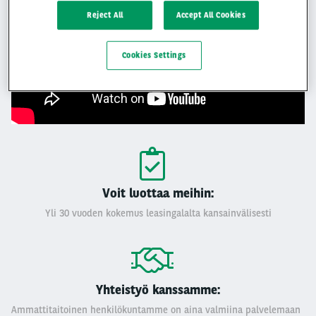
Reject All
Accept All Cookies
Cookies Settings
Voit luottaa meihin:
Yli 30 vuoden kokemus leasingalalta kansainvälisesti
Yhteistyö kanssamme:
Ammattitaitoinen henkilökuntamme on aina valmiina palvelemaan