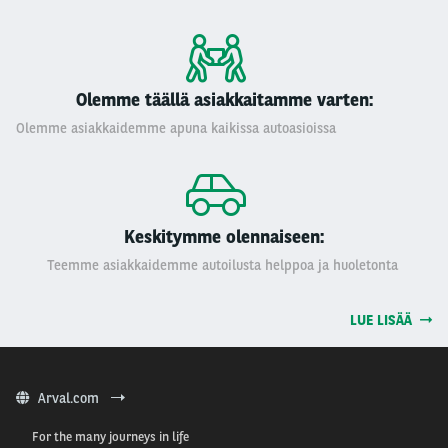
Olemme täällä asiakkaitamme varten:
Olemme asiakkaidemme apuna kaikissa autoasioissa
Keskitymme olennaiseen:
Teemme asiakkaidemme autoilusta helppoa ja huoletonta
LUE LISÄÄ
Arval.com
For the many journeys in life