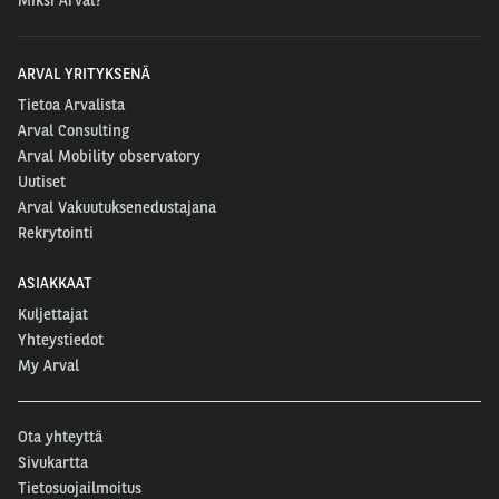
Miksi Arval?
ARVAL YRITYKSENÄ
Tietoa Arvalista
Arval Consulting
Arval Mobility observatory
Uutiset
Arval Vakuutuksenedustajana
Rekrytointi
ASIAKKAAT
Kuljettajat
Yhteystiedot
My Arval
Ota yhteyttä
Sivukartta
Tietosuojailmoitus