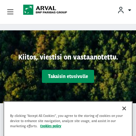
Yksityisleasing
Skip to main content
Yritysleasing
Kiitos, viestisi on vastaanotettu.
Arval Yrityksenä
Takaisin etusivulle
Yhteystiedot
Kuljettajat
Miksi Arval?
By clicking “Accept All Cookies”, you agree to the storing of cookies on your
device to enhance site navigation, analyze site usage, and assist in our
marketing efforts.
Cookies policy