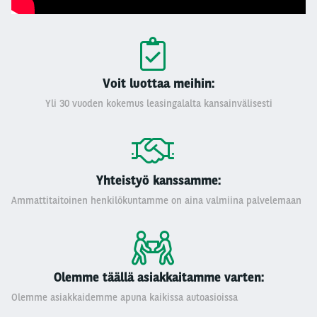
Voit luottaa meihin:
Yli 30 vuoden kokemus leasingalalta kansainvälisesti
Yhteistyö kanssamme:
Ammattitaitoinen henkilökuntamme on aina valmiina palvelemaan
Olemme täällä asiakkaitamme varten:
Olemme asiakkaidemme apuna kaikissa autoasioissa