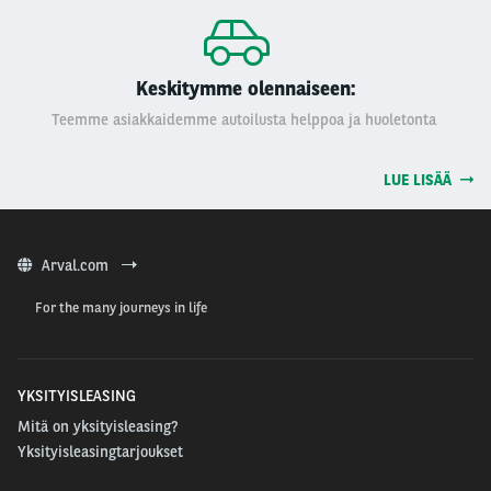
Keskitymme olennaiseen:
Teemme asiakkaidemme autoilusta helppoa ja huoletonta
LUE LISÄÄ
Arval.com
For the many journeys in life
YKSITYISLEASING
Mitä on yksityisleasing?
Yksityisleasingtarjoukset