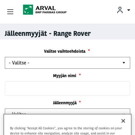
Yksityisleasing
Jälleenmyyjät - Range Rover
Skip to main content
Yritysleasing
Valitse vaihtoehdoista
Arval Yrityksenä
Myyjän nimi
Yhteystiedot
Kuljettajat
Jälleenmyyjä
Myyjän puhelinnumero
By clicking “Accept All Cookies”, you agree to the storing of cookies on your
device to enhance site navigation, analyze site usage, and assist in our