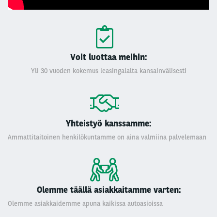
Voit luottaa meihin:
Yli 30 vuoden kokemus leasingalalta kansainvälisesti
Yhteistyö kanssamme:
Ammattitaitoinen henkilökuntamme on aina valmiina palvelemaan
Olemme täällä asiakkaitamme varten:
Olemme asiakkaidemme apuna kaikissa autoasioissa