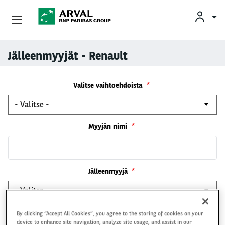
Yksityisleasing
Jälleenmyyjät - Renault
Skip to main content
Yritysleasing
Valitse vaihtoehdoista
Arval Yrityksenä
Myyjän nimi
Yhteystiedot
Kuljettajat
Jälleenmyyjä
Myyjän puhelinnumero
By clicking “Accept All Cookies”, you agree to the storing of cookies on your
device to enhance site navigation, analyze site usage, and assist in our