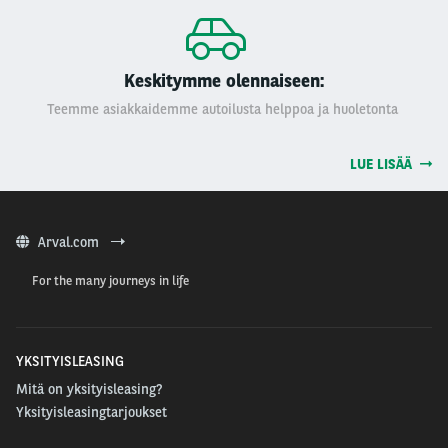
Keskitymme olennaiseen:
Teemme asiakkaidemme autoilusta helppoa ja huoletonta
LUE LISÄÄ
Arval.com
For the many journeys in life
YKSITYISLEASING
Mitä on yksityisleasing?
Yksityisleasingtarjoukset